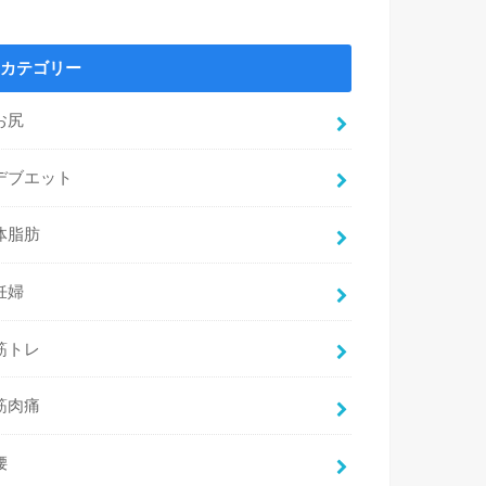
カテゴリー
お尻
デブエット
体脂肪
妊婦
筋トレ
筋肉痛
腰