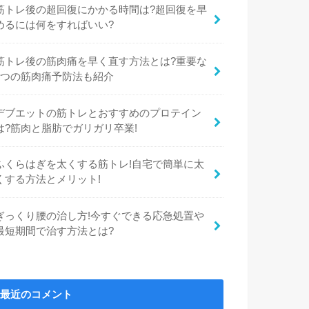
筋トレ後の超回復にかかる時間は?超回復を早
めるには何をすればいい?
筋トレ後の筋肉痛を早く直す方法とは?重要な
2つの筋肉痛予防法も紹介
デブエットの筋トレとおすすめのプロテイン
は?筋肉と脂肪でガリガリ卒業!
ふくらはぎを太くする筋トレ!自宅で簡単に太
くする方法とメリット!
ぎっくり腰の治し方!今すぐできる応急処置や
最短期間で治す方法とは?
最近のコメント