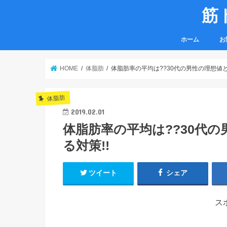
筋ト
ホーム
お
HOME
体脂肪
体脂肪率の平均は??30代の男性の理想値
体脂肪
2019.02.01
体脂肪率の平均は??30代
る対策!!
ツイート
シェア
ス